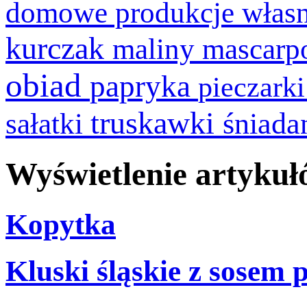
domowe produkcje włas
kurczak
maliny
mascarp
obiad
papryka
pieczark
truskawki
śniada
sałatki
Wyświetlenie artykułó
Kopytka
Kluski śląskie z sosem