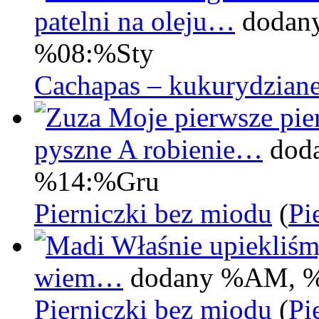
patelni na oleju…
dodan
%08:%Sty
Cachapas – kukurydziane
Moje pierwsze pier
pyszne A robienie…
dod
%14:%Gru
Pierniczki bez miodu
(
Pi
Właśnie upiekliśm
wiem…
dodany %AM, 
Pierniczki bez miodu
(
Pi