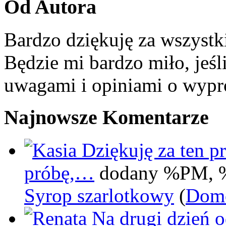
Od Autora
Bardzo dziękuję za wszystk
Będzie mi bardzo miło, jeśl
uwagami i opiniami o wypr
Najnowsze Komentarze
Dziękuję za ten pr
próbę,…
dodany %PM, 
Syrop szarlotkowy
(
Domo
Na drugi dzień 