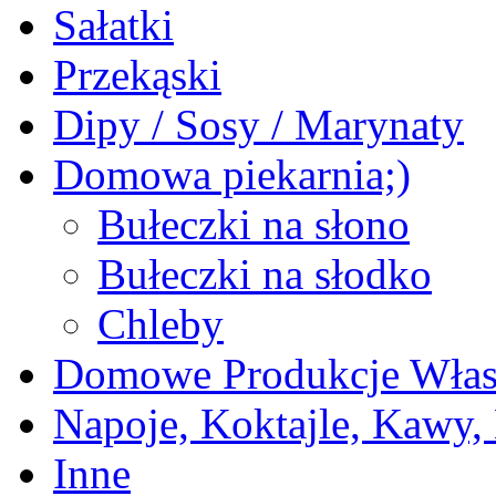
Sałatki
Przekąski
Dipy / Sosy / Marynaty
Domowa piekarnia;)
Bułeczki na słono
Bułeczki na słodko
Chleby
Domowe Produkcje Włas
Napoje, Koktajle, Kawy,
Inne