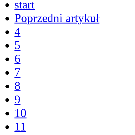
start
Poprzedni artykuł
4
5
6
7
8
9
10
11