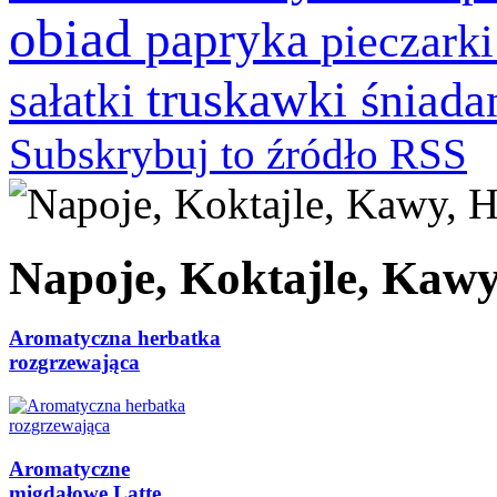
obiad
papryka
pieczark
truskawki
śniada
sałatki
Subskrybuj to źródło RSS
Napoje, Koktajle, Kawy
Aromatyczna herbatka
rozgrzewająca
Aromatyczne
migdałowe Latte