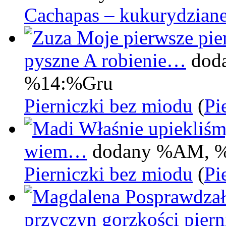
Cachapas – kukurydziane
Moje pierwsze pier
pyszne A robienie…
dod
%14:%Gru
Pierniczki bez miodu
(
Pi
Właśnie upiekliśm
wiem…
dodany %AM, 
Pierniczki bez miodu
(
Pi
Posprawdzał
przyczyn gorzkości pie