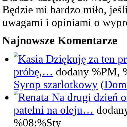
Będzie mi bardzo miło, jeśl
uwagami i opiniami o wypr
Najnowsze Komentarze
Dziękuję za ten pr
próbę,…
dodany %PM, 
Syrop szarlotkowy
(
Domo
Na drugi dzień 
patelni na oleju…
dodan
%08:%Sty