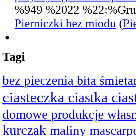
%949 %2022 %22:%Gru
Pierniczki bez miodu
(
Pi
Tagi
bez pieczenia
bita śmiet
ciasteczka
cia
ciastka
domowe produkcje włas
kurczak
maliny
mascarp