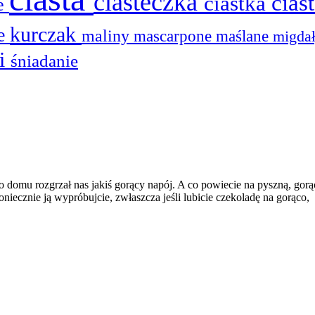
ciasteczka
cias
ciastka
ie
kurczak
he
maliny
mascarpone
maślane
migda
ki
śniadanie
 domu rozgrzał nas jakiś gorący napój. A co powiecie na pyszną, gorąc
oniecznie ją wypróbujcie, zwłaszcza jeśli lubicie czekoladę na gorąco