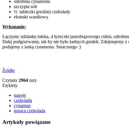
odrobina cynamonu
szczypta soli
½ tabliczki gorzkiej czekolady
ekstrakt waniliowy
Wykonanie:
Łączymy szklankę mleka, 4 łyżeczki jasnobrązowego cukru, odrobinę 
Dalej podgrzewamy, tak by nie było żadnych grudek. Zdejmujemy z og
podajemy z laską cynamonu. Smacznego :)
Źródło
Czytany
2964
razy
Etykiety
napoje
czekolada
cynamon
gorąca czekolada
Artykuły powiązane