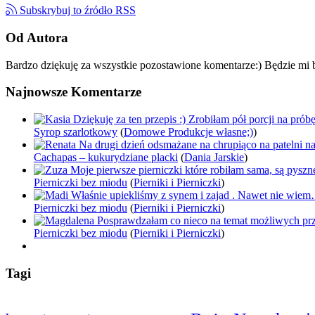
Subskrybuj to źródło RSS
Od Autora
Bardzo dziękuję za wszystkie pozostawione komentarze:) Będzie mi b
Najnowsze Komentarze
Dziękuję za ten przepis :) Zrobiłam pół porcji na pró
Syrop szarlotkowy
(
Domowe Produkcje własne;)
)
Na drugi dzień odsmażane na chrupiąco na patelni n
Cachapas – kukurydziane placki
(
Dania Jarskie
)
Moje pierwsze pierniczki które robiłam sama, są pysz
Pierniczki bez miodu
(
Pierniki i Pierniczki
)
Właśnie upiekliśmy z synem i zajad . Nawet nie wie
Pierniczki bez miodu
(
Pierniki i Pierniczki
)
Posprawdzałam co nieco na temat możliwych pr
Pierniczki bez miodu
(
Pierniki i Pierniczki
)
Tagi