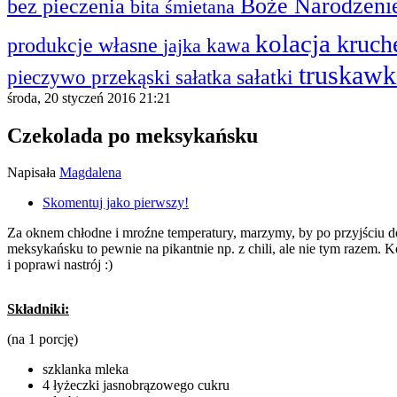
Boże Narodzen
bez pieczenia
bita śmietana
kolacja
kruc
produkcje własne
kawa
jajka
truskaw
sałatki
przekąski
sałatka
pieczywo
środa, 20 styczeń 2016 21:21
Czekolada po meksykańsku
Napisała
Magdalena
Skomentuj jako pierwszy!
Za oknem chłodne i mroźne temperatury, marzymy, by po przyjściu do
meksykańsku to pewnie na pikantnie np. z chili, ale nie tym razem. K
i poprawi nastrój :)
Składniki:
(na 1 porcję)
szklanka mleka
4 łyżeczki jasnobrązowego cukru