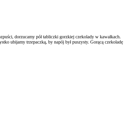
ozpuści, dorzucamy pół tabliczki gorzkiej czekolady w kawałkach.
stko ubijamy trzepaczką, by napój był puszysty. Gorącą czekoladę