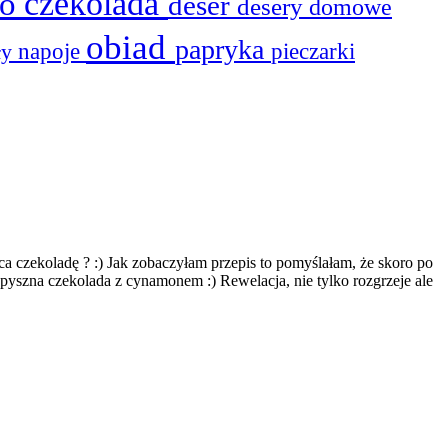
to
czekolada
deser
desery
domowe
obiad
papryka
ły
napoje
pieczarki
a czekoladę ? :) Jak zobaczyłam przepis to pomyślałam, że skoro po
, pyszna czekolada z cynamonem :) Rewelacja, nie tylko rozgrzeje ale