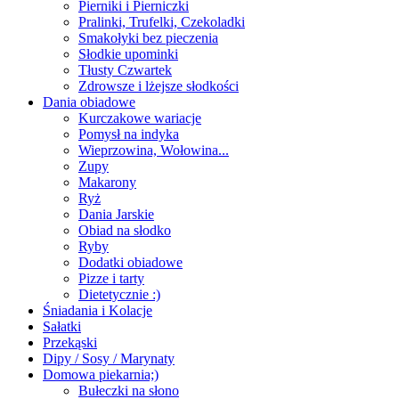
Pierniki i Pierniczki
Pralinki, Trufelki, Czekoladki
Smakołyki bez pieczenia
Słodkie upominki
Tłusty Czwartek
Zdrowsze i lżejsze słodkości
Dania obiadowe
Kurczakowe wariacje
Pomysł na indyka
Wieprzowina, Wołowina...
Zupy
Makarony
Ryż
Dania Jarskie
Obiad na słodko
Ryby
Dodatki obiadowe
Pizze i tarty
Dietetycznie :)
Śniadania i Kolacje
Sałatki
Przekąski
Dipy / Sosy / Marynaty
Domowa piekarnia;)
Bułeczki na słono