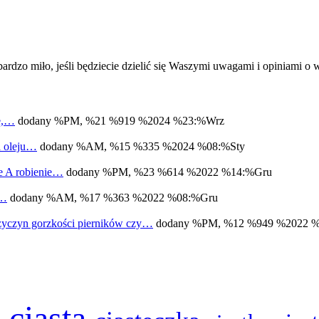
ardzo miło, jeśli będziecie dzielić się Waszymi uwagami i opiniami 
bę,…
dodany %PM, %21 %919 %2024 %23:%Wrz
a oleju…
dodany %AM, %15 %335 %2024 %08:%Sty
ne A robienie…
dodany %PM, %23 %614 %2022 %14:%Gru
m…
dodany %AM, %17 %363 %2022 %08:%Gru
zyczyn gorzkości pierników czy…
dodany %PM, %12 %949 %2022 
ciasta