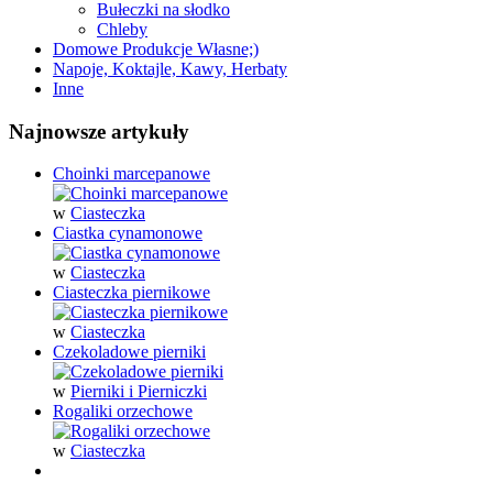
Bułeczki na słodko
Chleby
Domowe Produkcje Własne;)
Napoje, Koktajle, Kawy, Herbaty
Inne
Najnowsze artykuły
Choinki marcepanowe
w
Ciasteczka
Ciastka cynamonowe
w
Ciasteczka
Ciasteczka piernikowe
w
Ciasteczka
Czekoladowe pierniki
w
Pierniki i Pierniczki
Rogaliki orzechowe
w
Ciasteczka