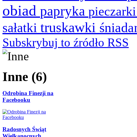
obiad
papryka
pieczark
truskawki
śniada
sałatki
Subskrybuj to źródło RSS
Inne (6)
Odrobina Finezji na
Facebooku
Radosnych Świąt
Wielkanocnych