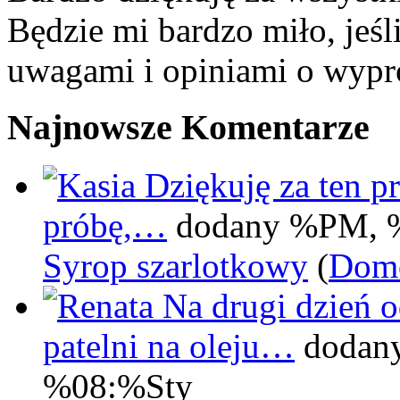
Będzie mi bardzo miło, jeśl
uwagami i opiniami o wypr
Najnowsze Komentarze
Dziękuję za ten pr
próbę,…
dodany %PM, 
Syrop szarlotkowy
(
Domo
Na drugi dzień 
patelni na oleju…
dodan
%08:%Sty