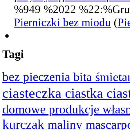
%949 %2022 %22:%Gru
Pierniczki bez miodu
(
Pi
Tagi
bez pieczenia
bita śmiet
ciasteczka
cia
ciastka
domowe produkcje włas
kurczak
maliny
mascarp