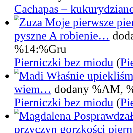
Cachapas – kukurydziane
Moje pierwsze pier
pyszne A robienie…
dod
%14:%Gru
Pierniczki bez miodu
(
Pi
Właśnie upiekliśm
wiem…
dodany %AM, 
Pierniczki bez miodu
(
Pi
Posprawdzał
przyczyn gorzkości pie