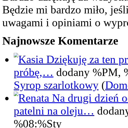
Będzie mi bardzo miło, jeśl
uwagami i opiniami o wypr
Najnowsze Komentarze
Dziękuję za ten pr
próbę,…
dodany %PM, 
Syrop szarlotkowy
(
Domo
Na drugi dzień 
patelni na oleju…
dodan
%08:%Sty