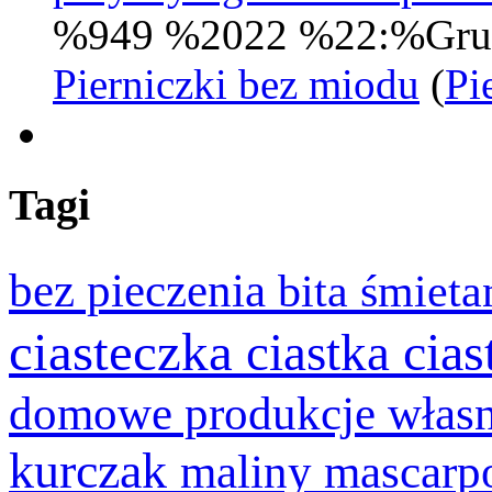
%949 %2022 %22:%Gru
Pierniczki bez miodu
(
Pi
Tagi
bez pieczenia
bita śmiet
ciasteczka
cia
ciastka
domowe produkcje włas
kurczak
maliny
mascarp