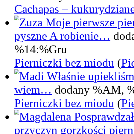
Cachapas – kukurydziane
Moje pierwsze pier
pyszne A robienie…
dod
%14:%Gru
Pierniczki bez miodu
(
Pi
Właśnie upiekliśm
wiem…
dodany %AM, 
Pierniczki bez miodu
(
Pi
Posprawdzał
przyczyn gorzkości pie