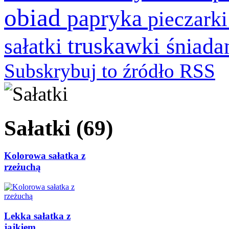
obiad
papryka
pieczark
truskawki
śniada
sałatki
Subskrybuj to źródło RSS
Sałatki (69)
Kolorowa sałatka z
rzeżuchą
Lekka sałatka z
jajkiem