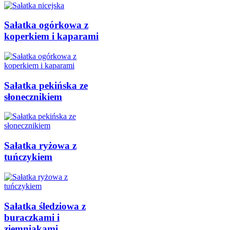
Sałatka ogórkowa z
koperkiem i kaparami
Sałatka pekińska ze
słonecznikiem
Sałatka ryżowa z
tuńczykiem
Sałatka śledziowa z
buraczkami i
ziemniakami