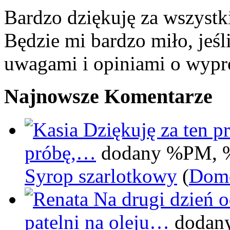
Bardzo dziękuję za wszystk
Będzie mi bardzo miło, jeśl
uwagami i opiniami o wypr
Najnowsze Komentarze
Dziękuję za ten pr
próbę,…
dodany %PM, 
Syrop szarlotkowy
(
Domo
Na drugi dzień 
patelni na oleju…
dodan