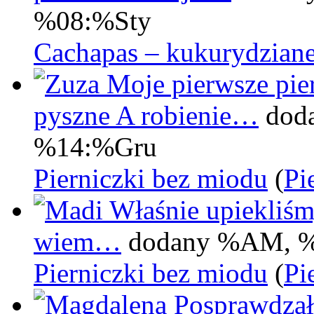
%08:%Sty
Cachapas – kukurydziane
Moje pierwsze pier
pyszne A robienie…
dod
%14:%Gru
Pierniczki bez miodu
(
Pi
Właśnie upiekliśm
wiem…
dodany %AM, 
Pierniczki bez miodu
(
Pi
Posprawdzał