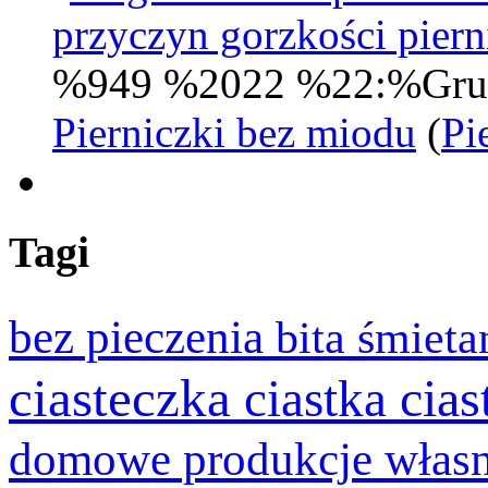
przyczyn gorzkości pie
%949 %2022 %22:%Gru
Pierniczki bez miodu
(
Pi
Tagi
bez pieczenia
bita śmiet
ciasteczka
cia
ciastka
domowe produkcje włas