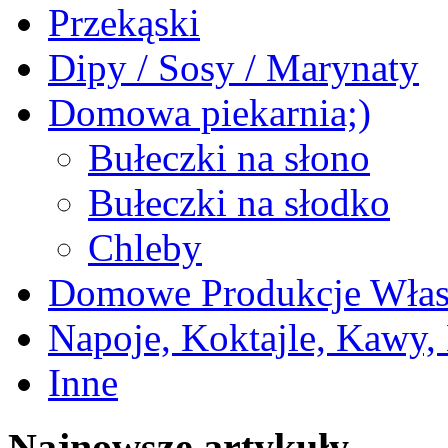
Przekąski
Dipy / Sosy / Marynaty
Domowa piekarnia;)
Bułeczki na słono
Bułeczki na słodko
Chleby
Domowe Produkcje Włas
Napoje, Koktajle, Kawy,
Inne
Najnowsze artykuły