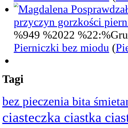
Posprawdzał
przyczyn gorzkości pie
%949 %2022 %22:%Gru
Pierniczki bez miodu
(
Pi
Tagi
bez pieczenia
bita śmiet
ciasteczka
cia
ciastka