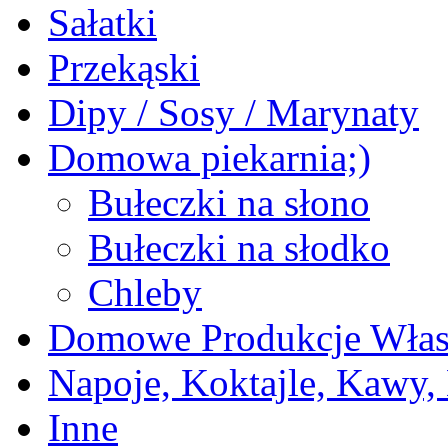
Sałatki
Przekąski
Dipy / Sosy / Marynaty
Domowa piekarnia;)
Bułeczki na słono
Bułeczki na słodko
Chleby
Domowe Produkcje Włas
Napoje, Koktajle, Kawy,
Inne