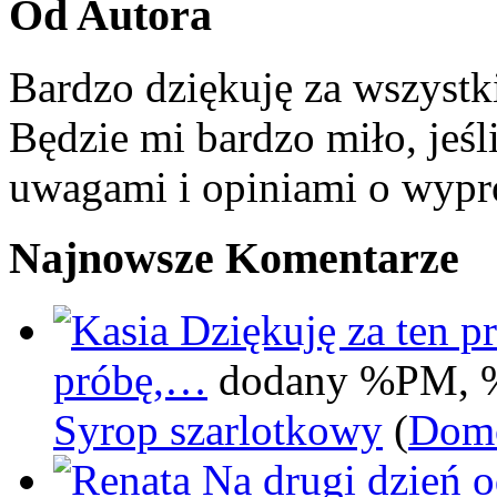
Od Autora
Bardzo dziękuję za wszystk
Będzie mi bardzo miło, jeśl
uwagami i opiniami o wypr
Najnowsze Komentarze
Dziękuję za ten pr
próbę,…
dodany %PM, 
Syrop szarlotkowy
(
Domo
Na drugi dzień 