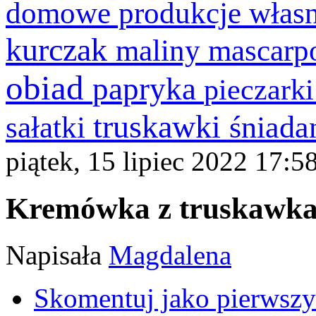
domowe produkcje włas
kurczak
maliny
mascarp
obiad
papryka
pieczark
truskawki
śniada
sałatki
piątek, 15 lipiec 2022 17:5
Kremówka z truskawkam
Napisała
Magdalena
Skomentuj jako pierwszy