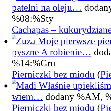
patelni na oleju…
dodan
%08:%Sty
Cachapas – kukurydziane
Moje pierwsze pier
pyszne A robienie…
dod
%14:%Gru
Pierniczki bez miodu
(
Pi
Właśnie upiekliśm
wiem…
dodany %AM, 
Pierniczki bez miodu
(
Pi