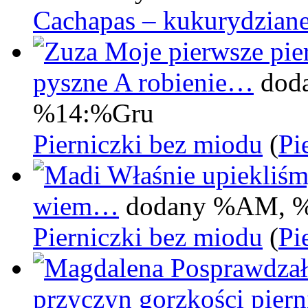
Cachapas – kukurydziane
Moje pierwsze pier
pyszne A robienie…
dod
%14:%Gru
Pierniczki bez miodu
(
Pi
Właśnie upiekliśm
wiem…
dodany %AM, 
Pierniczki bez miodu
(
Pi
Posprawdzał
przyczyn gorzkości pie