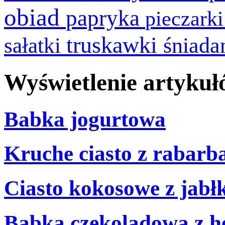
obiad
papryka
pieczark
truskawki
śniada
sałatki
Wyświetlenie artykułó
Babka jogurtowa
Kruche ciasto z rabarb
Ciasto kokosowe z jabł
Babka czekoladowa z h