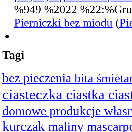
%949 %2022 %22:%Gru
Pierniczki bez miodu
(
Pi
Tagi
bez pieczenia
bita śmiet
ciasteczka
cia
ciastka
domowe produkcje włas
kurczak
maliny
mascarp