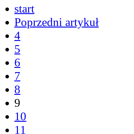
start
Poprzedni artykuł
4
5
6
7
8
9
10
11