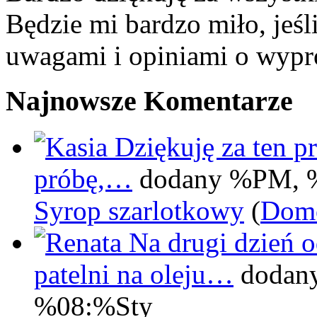
Będzie mi bardzo miło, jeśl
uwagami i opiniami o wypr
Najnowsze Komentarze
Dziękuję za ten pr
próbę,…
dodany %PM, 
Syrop szarlotkowy
(
Domo
Na drugi dzień 
patelni na oleju…
dodan
%08:%Sty