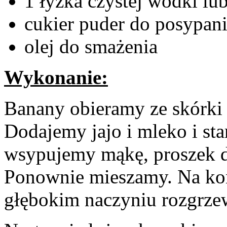
1 łyżka czystej wódki lu
cukier puder do posypan
olej do smażenia
Wykonanie:
Banany obieramy ze skórki 
Dodajemy jajo i mleko i st
wsypujemy mąkę, proszek dop
Ponownie mieszamy. Na ko
głębokim naczyniu rozgrze