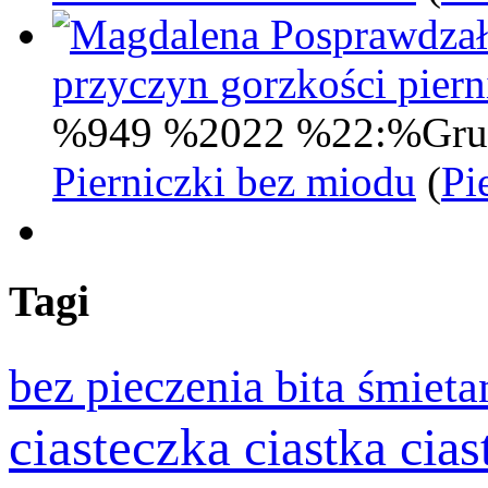
Posprawdzał
przyczyn gorzkości pie
%949 %2022 %22:%Gru
Pierniczki bez miodu
(
Pi
Tagi
bez pieczenia
bita śmiet
ciasteczka
cia
ciastka