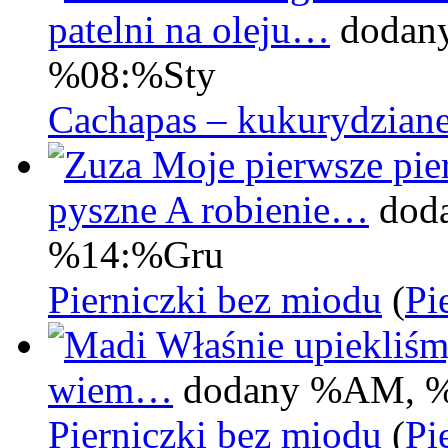
patelni na oleju…
dodan
%08:%Sty
Cachapas – kukurydziane
Moje pierwsze pier
pyszne A robienie…
dod
%14:%Gru
Pierniczki bez miodu
(
Pi
Właśnie upiekliśm
wiem…
dodany %AM, 
Pierniczki bez miodu
(
Pi