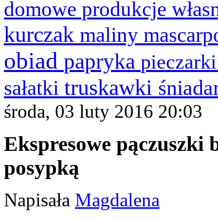
domowe produkcje włas
kurczak
maliny
mascarp
obiad
papryka
pieczark
truskawki
śniada
sałatki
środa, 03 luty 2016 20:03
Ekspresowe pączuszki 
posypką
Napisała
Magdalena