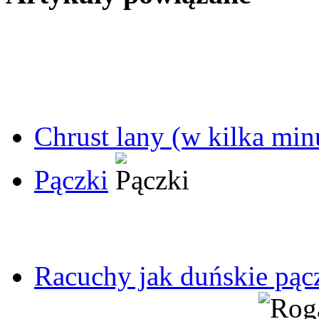
Chrust lany (w kilka min
Pączki
Racuchy jak duńskie pąc