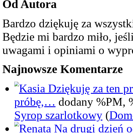
Od Autora
Bardzo dziękuję za wszystk
Będzie mi bardzo miło, jeśl
uwagami i opiniami o wypr
Najnowsze Komentarze
Dziękuję za ten pr
próbę,…
dodany %PM, 
Syrop szarlotkowy
(
Domo
Na drugi dzień 