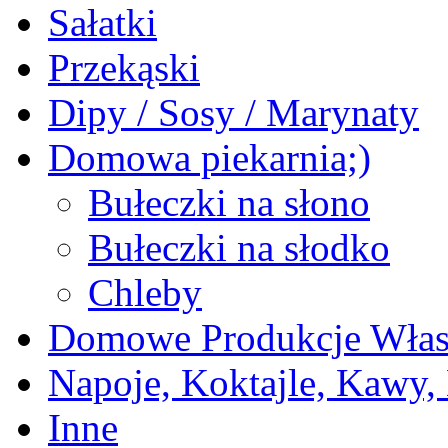
Sałatki
Przekąski
Dipy / Sosy / Marynaty
Domowa piekarnia;)
Bułeczki na słono
Bułeczki na słodko
Chleby
Domowe Produkcje Włas
Napoje, Koktajle, Kawy,
Inne