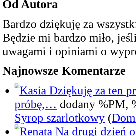
Od Autora
Bardzo dziękuję za wszystk
Będzie mi bardzo miło, jeśl
uwagami i opiniami o wypr
Najnowsze Komentarze
Dziękuję za ten pr
próbę,…
dodany %PM, 
Syrop szarlotkowy
(
Domo
Na drugi dzień 