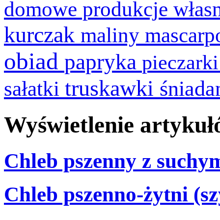
domowe produkcje włas
kurczak
maliny
mascarp
obiad
papryka
pieczark
truskawki
śniada
sałatki
Wyświetlenie artykuł
Chleb pszenny z such
Chleb pszenno-żytni (sz