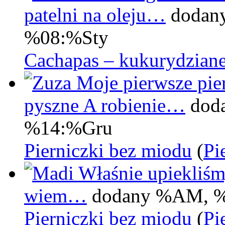
patelni na oleju…
dodan
%08:%Sty
Cachapas – kukurydziane
Moje pierwsze pier
pyszne A robienie…
dod
%14:%Gru
Pierniczki bez miodu
(
Pi
Właśnie upiekliśm
wiem…
dodany %AM, 
Pierniczki bez miodu
(
Pi