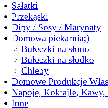
Sałatki
Przekąski
Dipy / Sosy / Marynaty
Domowa piekarnia;)
Bułeczki na słono
Bułeczki na słodko
Chleby
Domowe Produkcje Włas
Napoje, Koktajle, Kawy,
Inne