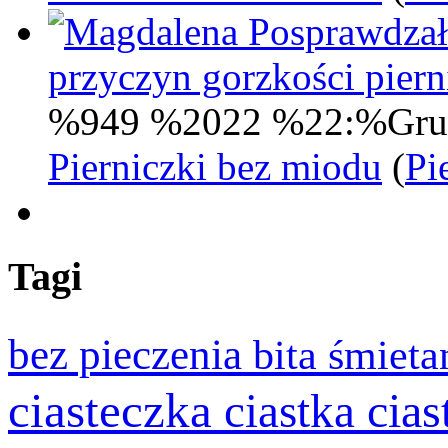
Posprawdzał
przyczyn gorzkości pie
%949 %2022 %22:%Gru
Pierniczki bez miodu
(
Pi
Tagi
bez pieczenia
bita śmiet
ciasteczka
cia
ciastka