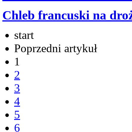
Chleb francuski na dro
start
Poprzedni artykuł
1
2
3
4
5
6