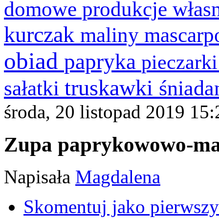
domowe produkcje włas
kurczak
maliny
mascarp
obiad
papryka
pieczark
truskawki
śniada
sałatki
środa, 20 listopad 2019 15:
Zupa paprykowowo-ma
Napisała
Magdalena
Skomentuj jako pierwszy