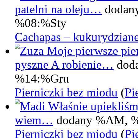
patelni na oleju…
dodan
%08:%Sty
Cachapas – kukurydziane
Moje pierwsze pier
pyszne A robienie…
dod
%14:%Gru
Pierniczki bez miodu
(
Pi
Właśnie upiekliśm
wiem…
dodany %AM, 
Pierniczki bez miodu
(
Pi