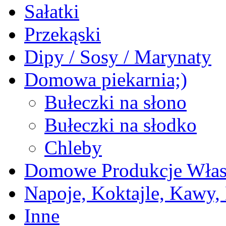
Sałatki
Przekąski
Dipy / Sosy / Marynaty
Domowa piekarnia;)
Bułeczki na słono
Bułeczki na słodko
Chleby
Domowe Produkcje Włas
Napoje, Koktajle, Kawy,
Inne