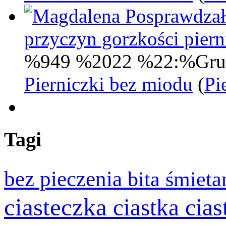
Posprawdzał
przyczyn gorzkości pie
%949 %2022 %22:%Gru
Pierniczki bez miodu
(
Pi
Tagi
bez pieczenia
bita śmiet
ciasteczka
cia
ciastka