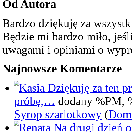
Od Autora
Bardzo dziękuję za wszystk
Będzie mi bardzo miło, jeśl
uwagami i opiniami o wypr
Najnowsze Komentarze
Dziękuję za ten pr
próbę,…
dodany %PM, 
Syrop szarlotkowy
(
Domo
Na drugi dzień 