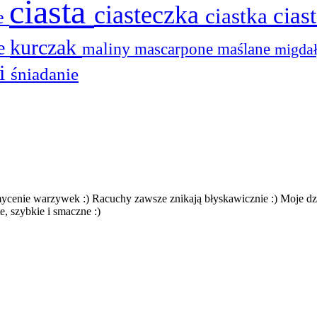
ciasta
ciasteczka
cias
ciastka
ie
kurczak
he
maliny
mascarpone
maślane
migda
ki
śniadanie
ycenie warzywek :) Racuchy zawsze znikają błyskawicznie :) Moje dzi
e, szybkie i smaczne :)