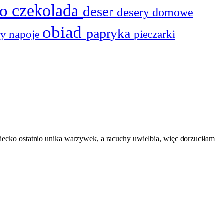
to
czekolada
deser
desery
domowe
obiad
papryka
ły
napoje
pieczarki
ecko ostatnio unika warzywek, a racuchy uwielbia, więc dorzuciłam