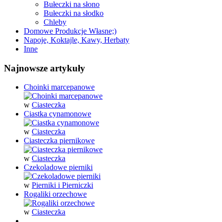
Bułeczki na słono
Bułeczki na słodko
Chleby
Domowe Produkcje Własne;)
Napoje, Koktajle, Kawy, Herbaty
Inne
Najnowsze artykuły
Choinki marcepanowe
w
Ciasteczka
Ciastka cynamonowe
w
Ciasteczka
Ciasteczka piernikowe
w
Ciasteczka
Czekoladowe pierniki
w
Pierniki i Pierniczki
Rogaliki orzechowe
w
Ciasteczka