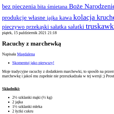
Boże Narodzen
bez pieczenia
bita śmietana
kolacja
kruc
produkcje własne
kawa
jajka
truskaw
sałatki
przekąski
sałatka
pieczywo
piątek, 15 październik 2021 21:18
Racuchy z marchewką
Napisała
Magdalena
Skomentuj jako pierwszy!
Moje tradycyjne racuchy z dodatkiem marchewki, to sposób na przem
marchewkę i jakoś mu zupełnie nie przeszkadzała w tej wersji ;) Prost
Składniki:
2½ szklanki mąki (½ kg)
2 jajka
1½ szklanki mleka
2 łyżki cukru