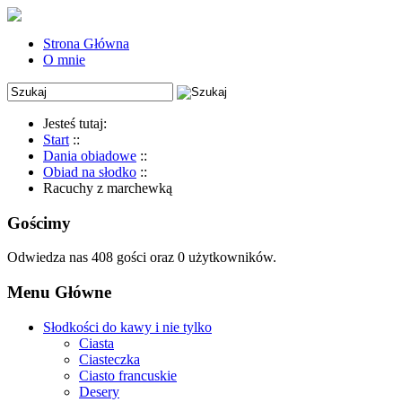
Strona Główna
O mnie
Jesteś tutaj:
Start
::
Dania obiadowe
::
Obiad na słodko
::
Racuchy z marchewką
Gościmy
Odwiedza nas 408 gości oraz 0 użytkowników.
Menu Główne
Słodkości do kawy i nie tylko
Ciasta
Ciasteczka
Ciasto francuskie
Desery