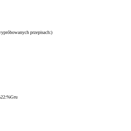
o wypróbowanych przepisach:)
%22:%Gru