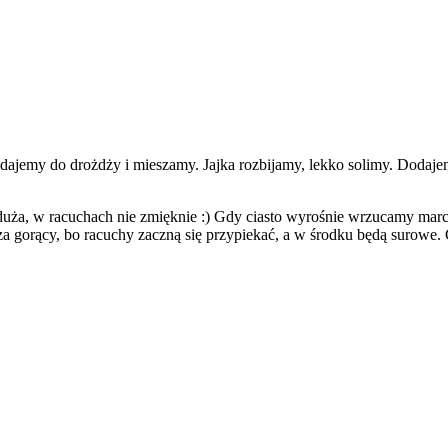
emy do drożdży i mieszamy. Jajka rozbijamy, lekko solimy. Dodajem
uża, w racuchach nie zmięknie :) Gdy ciasto wyrośnie wrzucamy marc
 za gorący, bo racuchy zaczną się przypiekać, a w środku będą surow