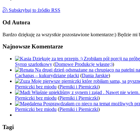
Subskrybuj to źródło RSS
Od Autora
Bardzo dziękuję za wszystkie pozostawione komentarze:) Będzie mi b
Najnowsze Komentarze
Dziękuję za ten przepis :) Zrobiłam pół porcji na pró
Syrop szarlotkowy
(
Domowe Produkcje własne;)
)
Na drugi dzień odsmażane na chrupiąco na patelni n
Cachapas – kukurydziane placki
(
Dania Jarskie
)
Moje pierwsze pierniczki które robiłam sama, są pysz
Pierniczki bez miodu
(
Pierniki i Pierniczki
)
Właśnie upiekliśmy z synem i zajad . Nawet nie wie
Pierniczki bez miodu
(
Pierniki i Pierniczki
)
Posprawdzałam co nieco na temat możliwych pr
Pierniczki bez miodu
(
Pierniki i Pierniczki
)
Tagi