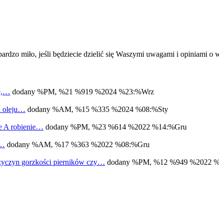
ardzo miło, jeśli będziecie dzielić się Waszymi uwagami i opiniami 
bę,…
dodany %PM, %21 %919 %2024 %23:%Wrz
a oleju…
dodany %AM, %15 %335 %2024 %08:%Sty
ne A robienie…
dodany %PM, %23 %614 %2022 %14:%Gru
m…
dodany %AM, %17 %363 %2022 %08:%Gru
zyczyn gorzkości pierników czy…
dodany %PM, %12 %949 %2022 