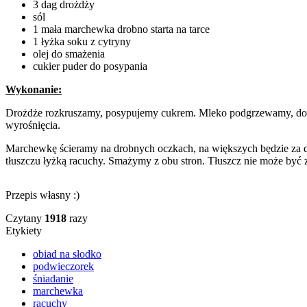
3 dag drożdży
sól
1 mała marchewka drobno starta na tarce
1 łyżka soku z cytryny
olej do smażenia
cukier puder do posypania
Wykonanie:
Drożdże rozkruszamy, posypujemy cukrem. Mleko podgrzewamy, dodaj
wyrośnięcia.
Marchewkę ścieramy na drobnych oczkach, na większych będzie za d
tłuszczu łyżką racuchy. Smażymy z obu stron. Tłuszcz nie może być
Przepis własny :)
Czytany
1918
razy
Etykiety
obiad na słodko
podwieczorek
śniadanie
marchewka
racuchy