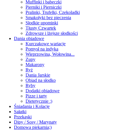
Muffinki i babeczki
Pierniki i Pierniczki
Pralinki, Trufelki, Czekoladki
Smakołyki bez pieczenia
Słodkie upominki
Tłusty Czwartek
Zdrowsze i lżejsze słodkości
Dania obiadowe
Kurczakowe wariacje
Pomysł na indyka
Wieprzowina, Wołowina...
Zupy
Makarony
Ryż
Dania Jarskie
Obiad na słodko
Ryby
Dodatki obiadowe
Pizze i tarty
Dietetycznie :)
Śniadania i Kolacje
Sałatki
Przekąski
Dipy / Sosy / Marynaty
Domowa piekarnia;)