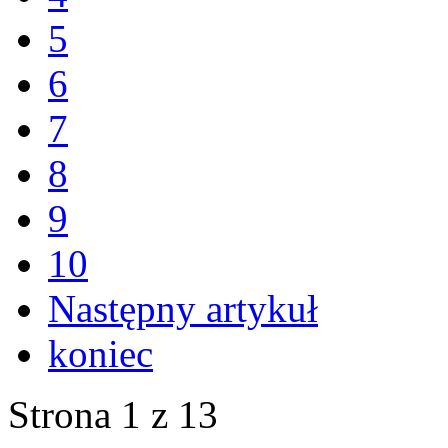
5
6
7
8
9
10
Następny artykuł
koniec
Strona 1 z 13