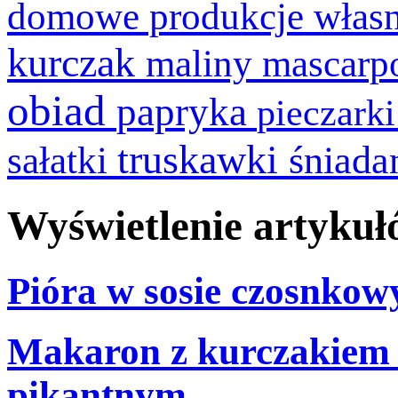
domowe produkcje włas
kurczak
maliny
mascarp
obiad
papryka
pieczark
truskawki
śniada
sałatki
Wyświetlenie artykułó
Pióra w sosie czosnkow
Makaron z kurczakiem p
pikantnym