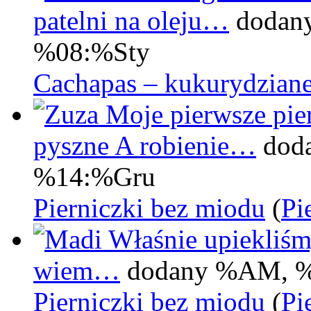
patelni na oleju…
dodan
%08:%Sty
Cachapas – kukurydziane
Moje pierwsze pier
pyszne A robienie…
dod
%14:%Gru
Pierniczki bez miodu
(
Pi
Właśnie upiekliśm
wiem…
dodany %AM, 
Pierniczki bez miodu
(
Pi