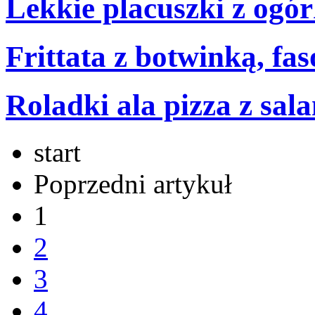
Lekkie placuszki z ogó
Frittata z botwinką, fa
Roladki ala pizza z sal
start
Poprzedni artykuł
1
2
3
4