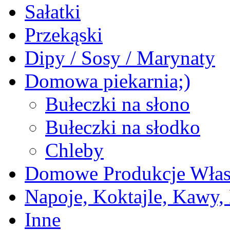
Sałatki
Przekąski
Dipy / Sosy / Marynaty
Domowa piekarnia;)
Bułeczki na słono
Bułeczki na słodko
Chleby
Domowe Produkcje Włas
Napoje, Koktajle, Kawy,
Inne