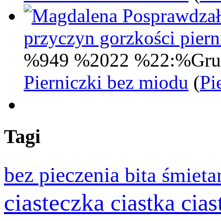
Posprawdzał
przyczyn gorzkości pie
%949 %2022 %22:%Gru
Pierniczki bez miodu
(
Pi
Tagi
bez pieczenia
bita śmiet
ciasteczka
cia
ciastka