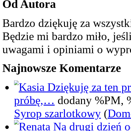
Od Autora
Bardzo dziękuję za wszystk
Będzie mi bardzo miło, jeśl
uwagami i opiniami o wypr
Najnowsze Komentarze
Dziękuję za ten pr
próbę,…
dodany %PM, 
Syrop szarlotkowy
(
Domo
Na drugi dzień 