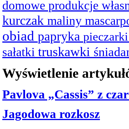
domowe produkcje włas
kurczak
maliny
mascarp
obiad
papryka
pieczark
truskawki
śniada
sałatki
Wyświetlenie artykuł
Pavlova „Cassis” z cza
Jagodowa rozkosz