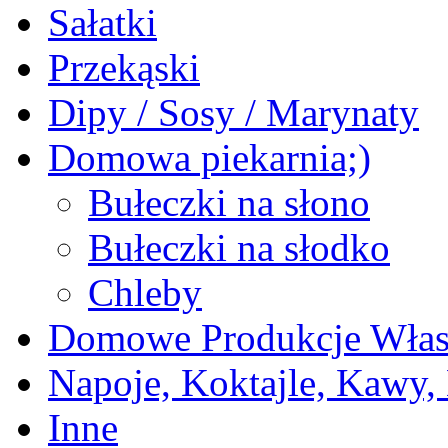
Sałatki
Przekąski
Dipy / Sosy / Marynaty
Domowa piekarnia;)
Bułeczki na słono
Bułeczki na słodko
Chleby
Domowe Produkcje Włas
Napoje, Koktajle, Kawy,
Inne