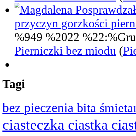
Posprawdzał
przyczyn gorzkości pie
%949 %2022 %22:%Gru
Pierniczki bez miodu
(
Pi
Tagi
bez pieczenia
bita śmiet
ciasteczka
cia
ciastka