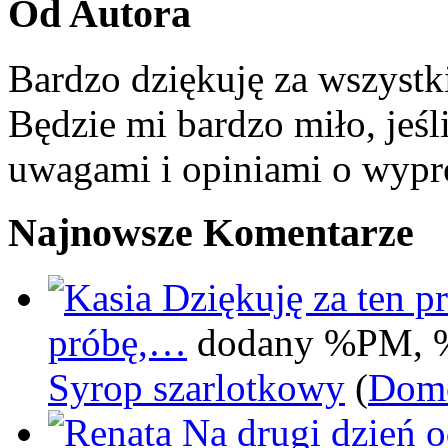
Od Autora
Bardzo dziękuję za wszystk
Będzie mi bardzo miło, jeśl
uwagami i opiniami o wypr
Najnowsze Komentarze
Dziękuję za ten pr
próbę,…
dodany %PM, 
Syrop szarlotkowy
(
Domo
Na drugi dzień 