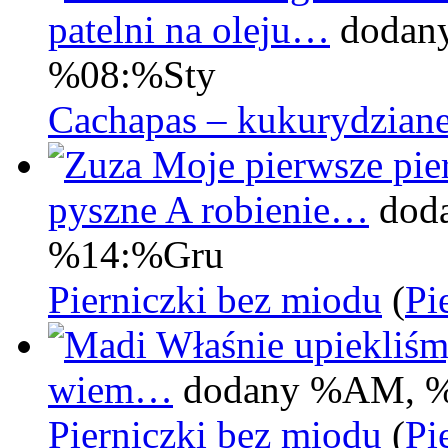
patelni na oleju…
dodan
%08:%Sty
Cachapas – kukurydziane
Moje pierwsze pier
pyszne A robienie…
dod
%14:%Gru
Pierniczki bez miodu
(
Pi
Właśnie upiekliśm
wiem…
dodany %AM, 
Pierniczki bez miodu
(
Pi