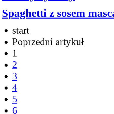
Spaghetti z sosem masc
start
Poprzedni artykuł
1
2
3
4
5
6