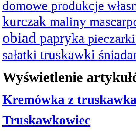
domowe produkcje włas
kurczak
maliny
mascarp
obiad
papryka
pieczark
truskawki
śniada
sałatki
Wyświetlenie artykuł
Kremówka z truskawkam
Truskawkowiec