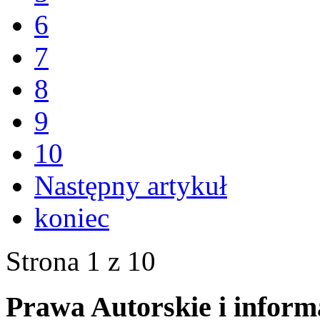
6
7
8
9
10
Następny artykuł
koniec
Strona 1 z 10
Prawa Autorskie i inform