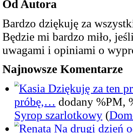
Od Autora
Bardzo dziękuję za wszystk
Będzie mi bardzo miło, jeśl
uwagami i opiniami o wypr
Najnowsze Komentarze
Dziękuję za ten pr
próbę,…
dodany %PM, 
Syrop szarlotkowy
(
Domo
Na drugi dzień 