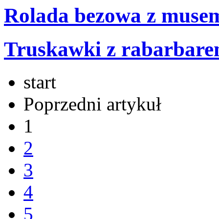
Rolada bezowa z mus
Truskawki z rabarbare
start
Poprzedni artykuł
1
2
3
4
5