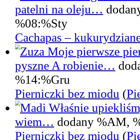
patelni na oleju…
dodan
%08:%Sty
Cachapas – kukurydziane
Moje pierwsze pier
pyszne A robienie…
dod
%14:%Gru
Pierniczki bez miodu
(
Pi
Właśnie upiekliśm
wiem…
dodany %AM, 
Pierniczki bez miodu
(
Pi