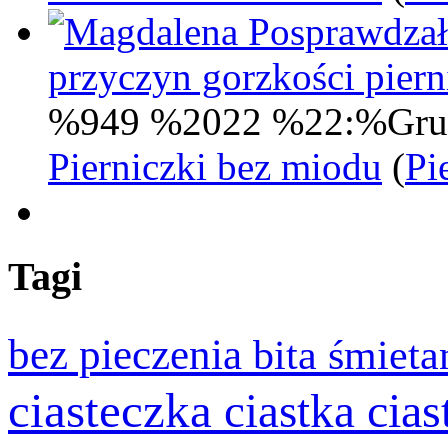
Posprawdzał
przyczyn gorzkości pie
%949 %2022 %22:%Gru
Pierniczki bez miodu
(
Pi
Tagi
bez pieczenia
bita śmiet
ciasteczka
cia
ciastka