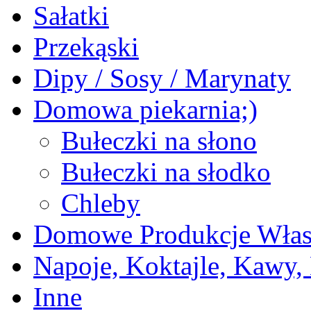
Sałatki
Przekąski
Dipy / Sosy / Marynaty
Domowa piekarnia;)
Bułeczki na słono
Bułeczki na słodko
Chleby
Domowe Produkcje Włas
Napoje, Koktajle, Kawy,
Inne