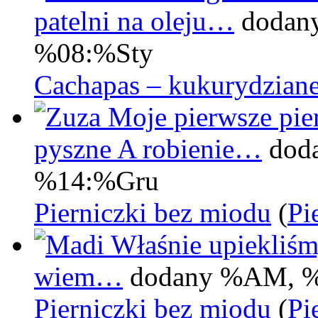
patelni na oleju…
dodan
%08:%Sty
Cachapas – kukurydziane
Moje pierwsze pier
pyszne A robienie…
dod
%14:%Gru
Pierniczki bez miodu
(
Pi
Właśnie upiekliśm
wiem…
dodany %AM, 
Pierniczki bez miodu
(
Pi