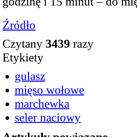
godzinę i 15 minut – do mi
Źródło
Czytany
3439
razy
Etykiety
gulasz
mięso wołowe
marchewka
seler naciowy