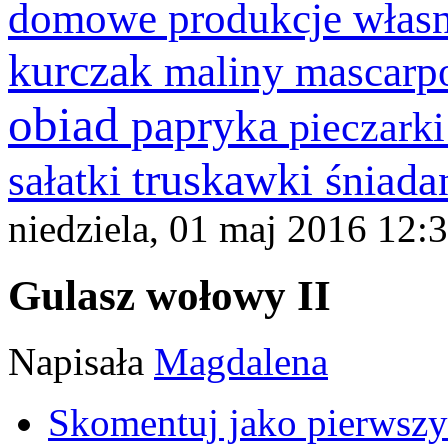
domowe produkcje włas
kurczak
maliny
mascarp
obiad
papryka
pieczark
truskawki
śniada
sałatki
niedziela, 01 maj 2016 12:
Gulasz wołowy II
Napisała
Magdalena
Skomentuj jako pierwszy