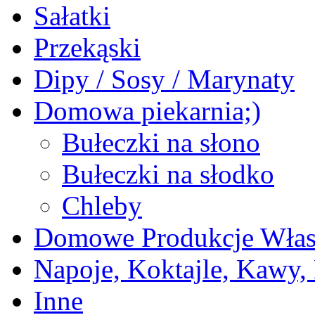
Sałatki
Przekąski
Dipy / Sosy / Marynaty
Domowa piekarnia;)
Bułeczki na słono
Bułeczki na słodko
Chleby
Domowe Produkcje Włas
Napoje, Koktajle, Kawy,
Inne