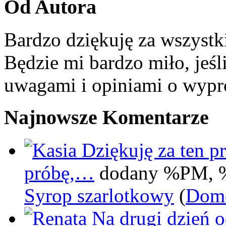
Od Autora
Bardzo dziękuję za wszystk
Będzie mi bardzo miło, jeśl
uwagami i opiniami o wypr
Najnowsze Komentarze
Dziękuję za ten pr
próbę,…
dodany %PM, 
Syrop szarlotkowy
(
Domo
Na drugi dzień 