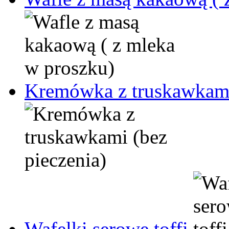
Kremówka z truskawkami 
Wafelki serowe toffi