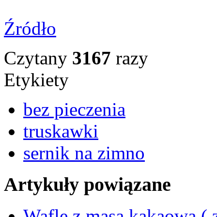
Źródło
Czytany
3167
razy
Etykiety
bez pieczenia
truskawki
sernik na zimno
Artykuły powiązane
Wafle z masą kakaową ( 