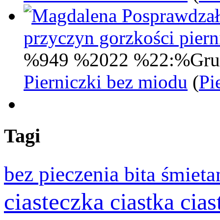
Posprawdzał
przyczyn gorzkości pie
%949 %2022 %22:%Gru
Pierniczki bez miodu
(
Pi
Tagi
bez pieczenia
bita śmiet
ciasteczka
cia
ciastka