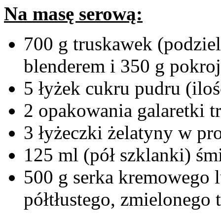
Na masę serową:
700 g truskawek (podzie
blenderem i 350 g pokro
5 łyżek cukru pudru (ilo
2 opakowania galaretki 
3 łyżeczki żelatyny w pro
125 ml (pół szklanki) ś
500 g serka kremowego 
półtłustego, zmielonego 