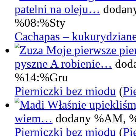
patelni na oleju…
dodan
%08:%Sty
Cachapas – kukurydziane
Moje pierwsze pier
pyszne A robienie…
dod
%14:%Gru
Pierniczki bez miodu
(
Pi
Właśnie upiekliśm
wiem…
dodany %AM, 
Pierniczki bez miodu
(
Pi