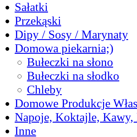
Sałatki
Przekąski
Dipy / Sosy / Marynaty
Domowa piekarnia;)
Bułeczki na słono
Bułeczki na słodko
Chleby
Domowe Produkcje Włas
Napoje, Koktajle, Kawy,
Inne