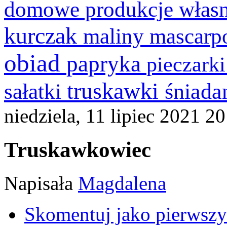
domowe produkcje włas
kurczak
maliny
mascarp
obiad
papryka
pieczark
truskawki
śniada
sałatki
niedziela, 11 lipiec 2021 2
Truskawkowiec
Napisała
Magdalena
Skomentuj jako pierwszy