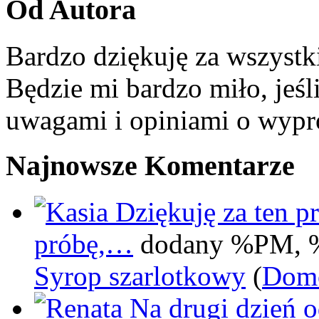
Od Autora
Bardzo dziękuję za wszystk
Będzie mi bardzo miło, jeśl
uwagami i opiniami o wypr
Najnowsze Komentarze
Dziękuję za ten pr
próbę,…
dodany %PM, 
Syrop szarlotkowy
(
Domo
Na drugi dzień 