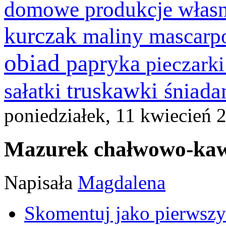
domowe produkcje włas
kurczak
maliny
mascarp
obiad
papryka
pieczark
truskawki
śniada
sałatki
poniedziałek, 11 kwiecień 
Mazurek chałwowo-ka
Napisała
Magdalena
Skomentuj jako pierwszy