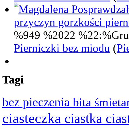
Posprawdzał
przyczyn gorzkości pie
%949 %2022 %22:%Gru
Pierniczki bez miodu
(
Pi
Tagi
bez pieczenia
bita śmiet
ciasteczka
cia
ciastka