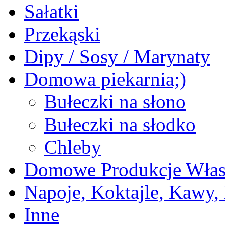
Sałatki
Przekąski
Dipy / Sosy / Marynaty
Domowa piekarnia;)
Bułeczki na słono
Bułeczki na słodko
Chleby
Domowe Produkcje Włas
Napoje, Koktajle, Kawy,
Inne