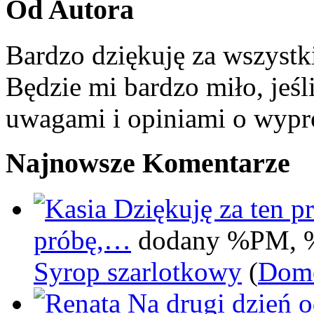
Od Autora
Bardzo dziękuję za wszystk
Będzie mi bardzo miło, jeśl
uwagami i opiniami o wypr
Najnowsze Komentarze
Dziękuję za ten pr
próbę,…
dodany %PM, 
Syrop szarlotkowy
(
Domo
Na drugi dzień 