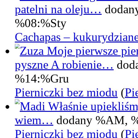
patelni na oleju…
dodan
%08:%Sty
Cachapas – kukurydziane
Moje pierwsze pier
pyszne A robienie…
dod
%14:%Gru
Pierniczki bez miodu
(
Pi
Właśnie upiekliśm
wiem…
dodany %AM, 
Pierniczki bez miodu
(
Pi