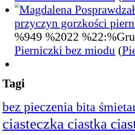
Posprawdzał
przyczyn gorzkości pie
%949 %2022 %22:%Gru
Pierniczki bez miodu
(
Pi
Tagi
bez pieczenia
bita śmiet
ciasteczka
cia
ciastka