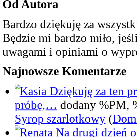
Od Autora
Bardzo dziękuję za wszystk
Będzie mi bardzo miło, jeśl
uwagami i opiniami o wypr
Najnowsze Komentarze
Dziękuję za ten pr
próbę,…
dodany %PM, 
Syrop szarlotkowy
(
Domo
Na drugi dzień 