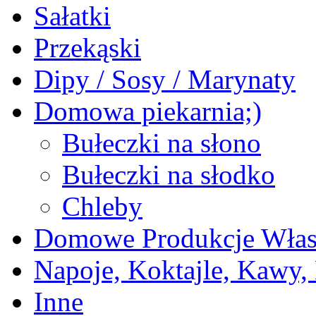
Sałatki
Przekąski
Dipy / Sosy / Marynaty
Domowa piekarnia;)
Bułeczki na słono
Bułeczki na słodko
Chleby
Domowe Produkcje Włas
Napoje, Koktajle, Kawy,
Inne