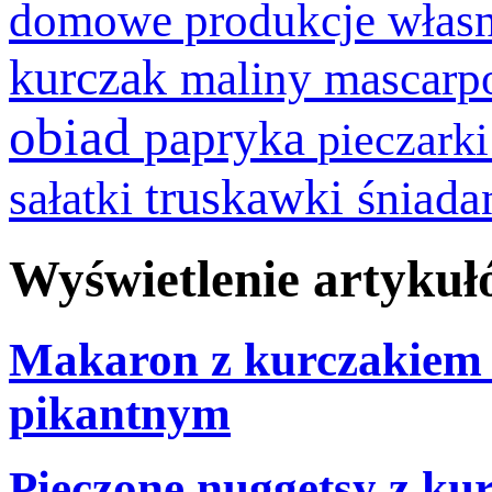
domowe produkcje włas
kurczak
maliny
mascarp
obiad
papryka
pieczark
truskawki
śniada
sałatki
Wyświetlenie artykuł
Makaron z kurczakiem p
pikantnym
Pieczone nuggetsy z ku