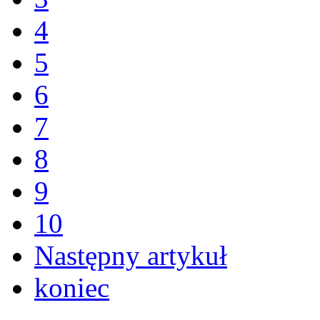
4
5
6
7
8
9
10
Następny artykuł
koniec