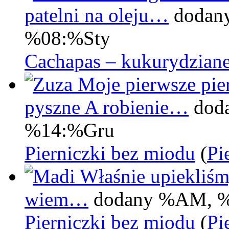
patelni na oleju…
dodan
%08:%Sty
Cachapas – kukurydziane
Moje pierwsze pier
pyszne A robienie…
dod
%14:%Gru
Pierniczki bez miodu
(
Pi
Właśnie upiekliśm
wiem…
dodany %AM, 
Pierniczki bez miodu
(
Pi