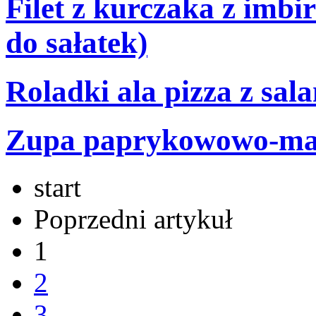
Filet z kurczaka z imbi
do sałatek)
Roladki ala pizza z sal
Zupa paprykowowo-ma
start
Poprzedni artykuł
1
2
3