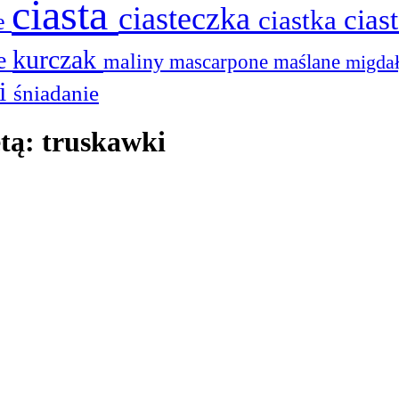
ciasta
ciasteczka
cias
ciastka
ie
kurczak
he
maliny
mascarpone
maślane
migda
ki
śniadanie
etą: truskawki