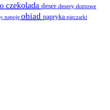
to
czekolada
deser
desery
domowe
obiad
papryka
ły
napoje
pieczarki