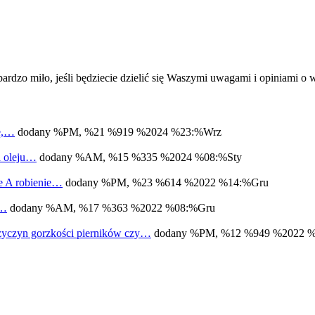
ardzo miło, jeśli będziecie dzielić się Waszymi uwagami i opiniami 
bę,…
dodany %PM, %21 %919 %2024 %23:%Wrz
a oleju…
dodany %AM, %15 %335 %2024 %08:%Sty
ne A robienie…
dodany %PM, %23 %614 %2022 %14:%Gru
m…
dodany %AM, %17 %363 %2022 %08:%Gru
zyczyn gorzkości pierników czy…
dodany %PM, %12 %949 %2022 