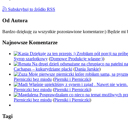
Subskrybuj to źródło RSS
Od Autora
Bardzo dziękuję za wszystkie pozostawione komentarze:) Będzie mi b
Najnowsze Komentarze
Dziękuję za ten przepis :) Zrobiłam pół porcji na pró
Syrop szarlotkowy
(
Domowe Produkcje własne;)
)
Na drugi dzień odsmażane na chrupiąco na patelni n
Cachapas – kukurydziane placki
(
Dania Jarskie
)
Moje pierwsze pierniczki które robiłam sama, są pysz
Pierniczki bez miodu
(
Pierniki i Pierniczki
)
Właśnie upiekliśmy z synem i zajad . Nawet nie wie
Pierniczki bez miodu
(
Pierniki i Pierniczki
)
Posprawdzałam co nieco na temat możliwych pr
Pierniczki bez miodu
(
Pierniki i Pierniczki
)
Tagi