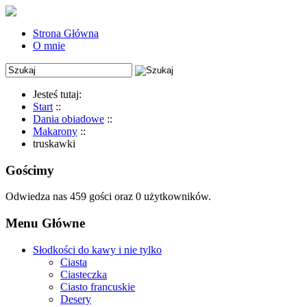
Strona Główna
O mnie
Jesteś tutaj:
Start
::
Dania obiadowe
::
Makarony
::
truskawki
Gościmy
Odwiedza nas 459 gości oraz 0 użytkowników.
Menu Główne
Słodkości do kawy i nie tylko
Ciasta
Ciasteczka
Ciasto francuskie
Desery