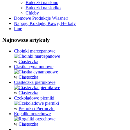
Bułeczki na słono
Bułeczki na słodko
Chleby
Domowe Produkcje Własne;)
Napoje, Koktajle, Kawy, Herbaty
Inne
Najnowsze artykuły
Choinki marcepanowe
w
Ciasteczka
Ciastka cynamonowe
w
Ciasteczka
Ciasteczka piernikowe
w
Ciasteczka
Czekoladowe pierniki
w
Pierniki i Pierniczki
Rogaliki orzechowe
w
Ciasteczka