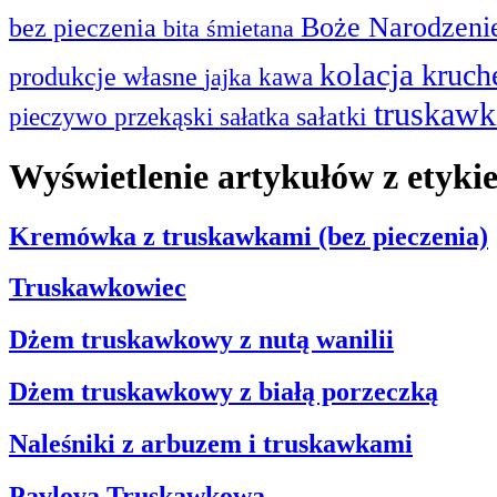
Boże Narodzen
bez pieczenia
bita śmietana
kolacja
kruc
produkcje własne
kawa
jajka
truskaw
sałatki
przekąski
sałatka
pieczywo
Wyświetlenie artykułów z etyki
Kremówka z truskawkami (bez pieczenia)
Truskawkowiec
Dżem truskawkowy z nutą wanilii
Dżem truskawkowy z białą porzeczką
Naleśniki z arbuzem i truskawkami
Pavlova Truskawkowa