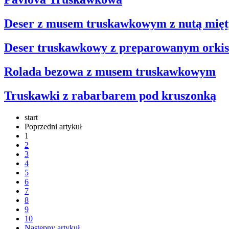
Deser z musem truskawkowym z nutą mięt
Deser truskawkowy z preparowanym orkis
Rolada bezowa z musem truskawkowym
Truskawki z rabarbarem pod kruszonką
start
Poprzedni artykuł
1
2
3
4
5
6
7
8
9
10
Następny artykuł