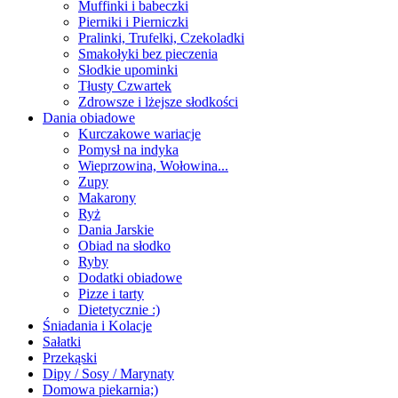
Muffinki i babeczki
Pierniki i Pierniczki
Pralinki, Trufelki, Czekoladki
Smakołyki bez pieczenia
Słodkie upominki
Tłusty Czwartek
Zdrowsze i lżejsze słodkości
Dania obiadowe
Kurczakowe wariacje
Pomysł na indyka
Wieprzowina, Wołowina...
Zupy
Makarony
Ryż
Dania Jarskie
Obiad na słodko
Ryby
Dodatki obiadowe
Pizze i tarty
Dietetycznie :)
Śniadania i Kolacje
Sałatki
Przekąski
Dipy / Sosy / Marynaty
Domowa piekarnia;)