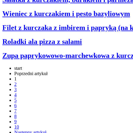
Wieniec z kurczakiem i pesto bazyliowym
Filet z kurczaka z imbirem i papryką (na k
Roladki ala pizza z salami
Zupa paprykowowo-marchewkowa z kurc
start
Poprzedni artykuł
1
2
3
4
5
6
7
8
9
10
Następny artykuł