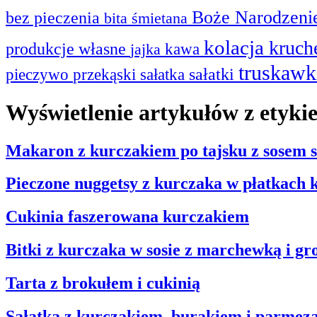
Boże Narodzen
bez pieczenia
bita śmietana
kolacja
kruc
produkcje własne
kawa
jajka
truskaw
sałatki
przekąski
sałatka
pieczywo
Wyświetlenie artykułów z etyki
Makaron z kurczakiem po tajsku z sosem 
Pieczone nuggetsy z kurczaka w płatkach
Cukinia faszerowana kurczakiem
Bitki z kurczaka w sosie z marchewką i gr
Tarta z brokułem i cukinią
Sałatka z kurczakiem, burakiem i parme