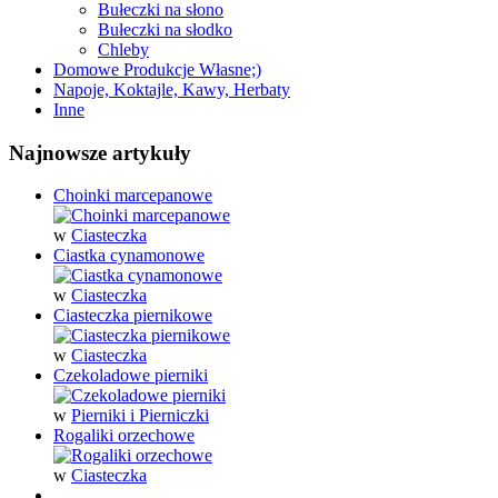
Bułeczki na słono
Bułeczki na słodko
Chleby
Domowe Produkcje Własne;)
Napoje, Koktajle, Kawy, Herbaty
Inne
Najnowsze artykuły
Choinki marcepanowe
w
Ciasteczka
Ciastka cynamonowe
w
Ciasteczka
Ciasteczka piernikowe
w
Ciasteczka
Czekoladowe pierniki
w
Pierniki i Pierniczki
Rogaliki orzechowe
w
Ciasteczka