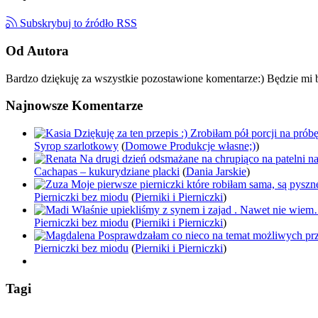
Subskrybuj to źródło RSS
Od Autora
Bardzo dziękuję za wszystkie pozostawione komentarze:) Będzie mi b
Najnowsze Komentarze
Dziękuję za ten przepis :) Zrobiłam pół porcji na pró
Syrop szarlotkowy
(
Domowe Produkcje własne;)
)
Na drugi dzień odsmażane na chrupiąco na patelni n
Cachapas – kukurydziane placki
(
Dania Jarskie
)
Moje pierwsze pierniczki które robiłam sama, są pysz
Pierniczki bez miodu
(
Pierniki i Pierniczki
)
Właśnie upiekliśmy z synem i zajad . Nawet nie wie
Pierniczki bez miodu
(
Pierniki i Pierniczki
)
Posprawdzałam co nieco na temat możliwych pr
Pierniczki bez miodu
(
Pierniki i Pierniczki
)
Tagi