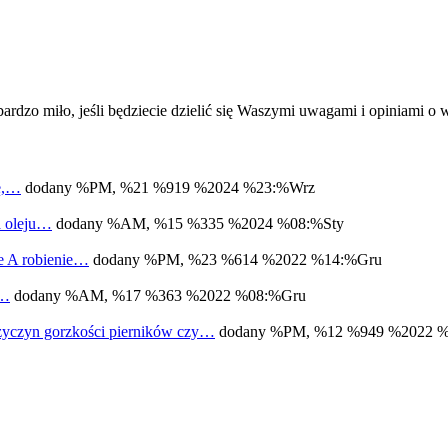
ardzo miło, jeśli będziecie dzielić się Waszymi uwagami i opiniami 
bę,…
dodany %PM, %21 %919 %2024 %23:%Wrz
a oleju…
dodany %AM, %15 %335 %2024 %08:%Sty
ne A robienie…
dodany %PM, %23 %614 %2022 %14:%Gru
m…
dodany %AM, %17 %363 %2022 %08:%Gru
zyczyn gorzkości pierników czy…
dodany %PM, %12 %949 %2022 