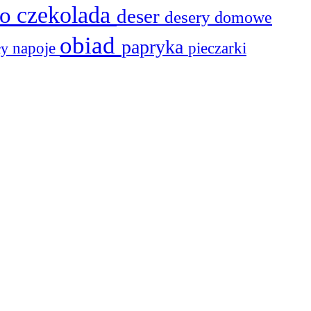
to
czekolada
deser
desery
domowe
obiad
papryka
ły
napoje
pieczarki