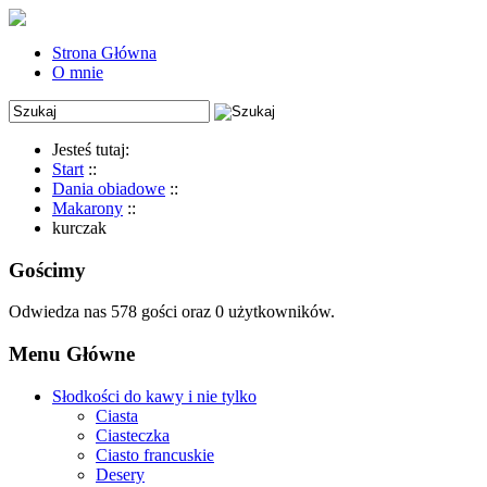
Strona Główna
O mnie
Jesteś tutaj:
Start
::
Dania obiadowe
::
Makarony
::
kurczak
Gościmy
Odwiedza nas 578 gości oraz 0 użytkowników.
Menu Główne
Słodkości do kawy i nie tylko
Ciasta
Ciasteczka
Ciasto francuskie
Desery