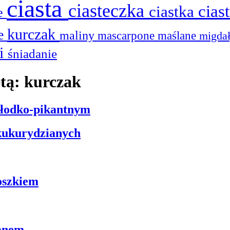
ciasta
ciasteczka
cias
ciastka
ie
kurczak
he
maliny
mascarpone
maślane
migda
ki
śniadanie
etą: kurczak
słodko-pikantnym
 kukurydzianych
oszkiem
zanem