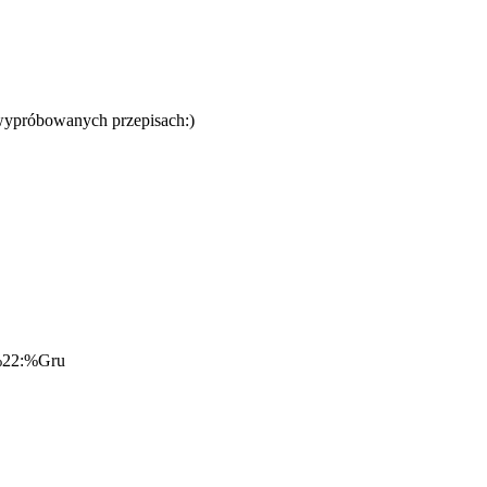
o wypróbowanych przepisach:)
%22:%Gru