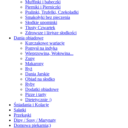
Muffinki i babeczki
Pierniki i Pierniczki
Pralinki, Trufelki, Czekoladki
Smakołyki bez pieczenia
Słodkie upominki
Tłusty Czwartek
Zdrowsze i lżejsze słodkości
Dania obiadowe
Kurczakowe wariacje
Pomysł na indyka
Wieprzowina, Wołowina...
Zupy
Makarony
Ryż
Dania Jarskie
Obiad na słodko
Ryby
Dodatki obiadowe
Pizze i tarty
Dietetycznie :)
Śniadania i Kolacje
Sałatki
Przekąski
Dipy / Sosy / Marynaty
Domowa piekarnia;)