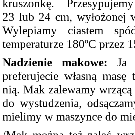
kruszonkę. Przesypuje
23 lub 24 cm, wyłożonej w
Wylepiamy ciastem sp
temperaturze 180ºC przez 1
Nadzienie makowe:
Ja u
preferujecie własną masę 
nią. Mak zalewamy wrzącą 
do wystudzenia, odsączam
mielimy w maszynce do mię
/Mak można też zalać wrz