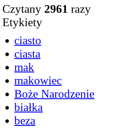
Czytany
2961
razy
Etykiety
ciasto
ciasta
mak
makowiec
Boże Narodzenie
białka
beza