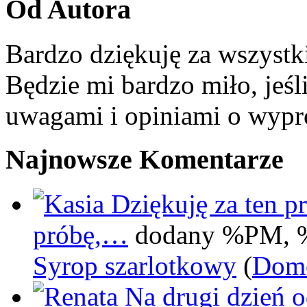
Od Autora
Bardzo dziękuję za wszystk
Będzie mi bardzo miło, jeśl
uwagami i opiniami o wypr
Najnowsze Komentarze
Dziękuję za ten pr
próbę,…
dodany %PM, 
Syrop szarlotkowy
(
Domo
Na drugi dzień 