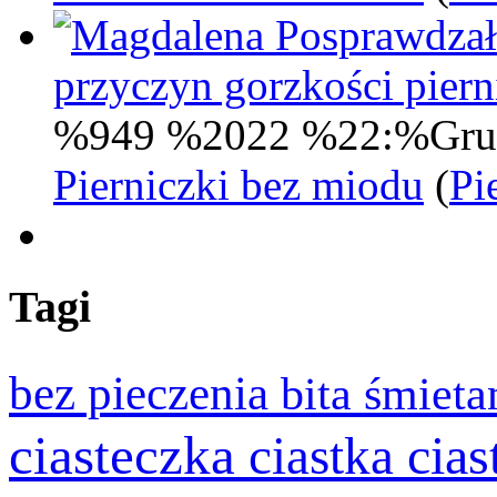
Posprawdzał
przyczyn gorzkości pie
%949 %2022 %22:%Gru
Pierniczki bez miodu
(
Pi
Tagi
bez pieczenia
bita śmiet
ciasteczka
cia
ciastka