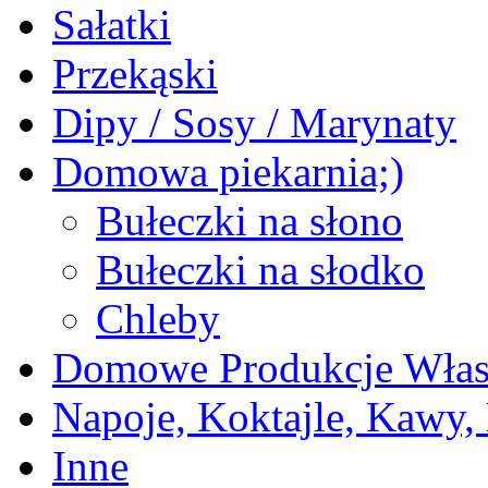
Sałatki
Przekąski
Dipy / Sosy / Marynaty
Domowa piekarnia;)
Bułeczki na słono
Bułeczki na słodko
Chleby
Domowe Produkcje Włas
Napoje, Koktajle, Kawy,
Inne