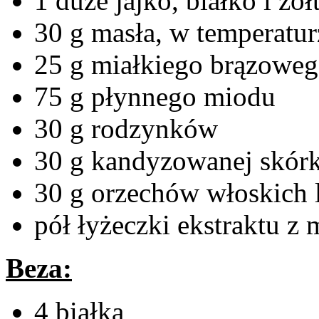
1 duże jajko, białko i żó
30 g masła, w temperatu
25 g miałkiego brązoweg
75 g płynnego miodu
30 g rodzynków
30 g kandyzowanej skór
30 g orzechów włoskich 
pół łyżeczki ekstraktu z
Beza:
4 białka