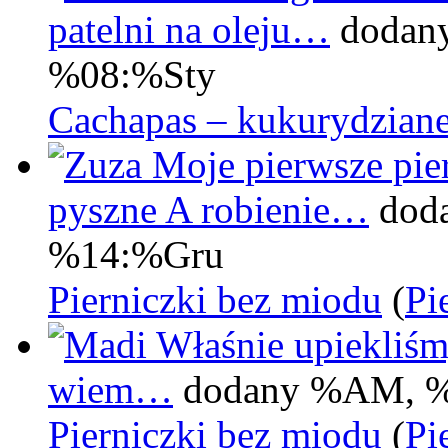
patelni na oleju…
dodan
%08:%Sty
Cachapas – kukurydziane
Moje pierwsze pier
pyszne A robienie…
dod
%14:%Gru
Pierniczki bez miodu
(
Pi
Właśnie upiekliśm
wiem…
dodany %AM, 
Pierniczki bez miodu
(
Pi