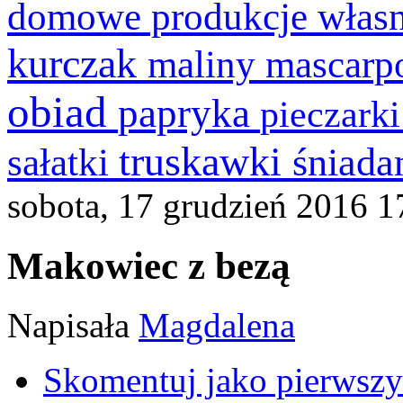
domowe produkcje włas
kurczak
maliny
mascarp
obiad
papryka
pieczark
truskawki
śniada
sałatki
sobota, 17 grudzień 2016 1
Makowiec z bezą
Napisała
Magdalena
Skomentuj jako pierwszy