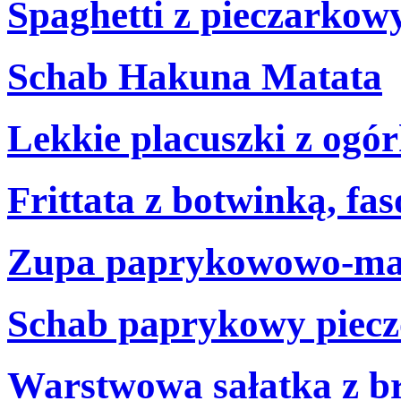
Spaghetti z pieczarko
Schab Hakuna Matata
Lekkie placuszki z ogó
Frittata z botwinką, fa
Zupa paprykowowo-ma
Schab paprykowy piecz
Warstwowa sałatka z b