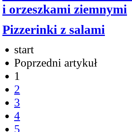
i orzeszkami ziemnymi
Pizzerinki z salami
start
Poprzedni artykuł
1
2
3
4
5