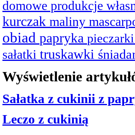
domowe produkcje włas
kurczak
maliny
mascarp
obiad
papryka
pieczark
truskawki
śniada
sałatki
Wyświetlenie artykuł
Sałatka z cukinii z pap
Leczo z cukinią