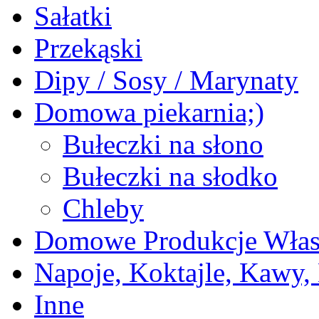
Sałatki
Przekąski
Dipy / Sosy / Marynaty
Domowa piekarnia;)
Bułeczki na słono
Bułeczki na słodko
Chleby
Domowe Produkcje Włas
Napoje, Koktajle, Kawy,
Inne