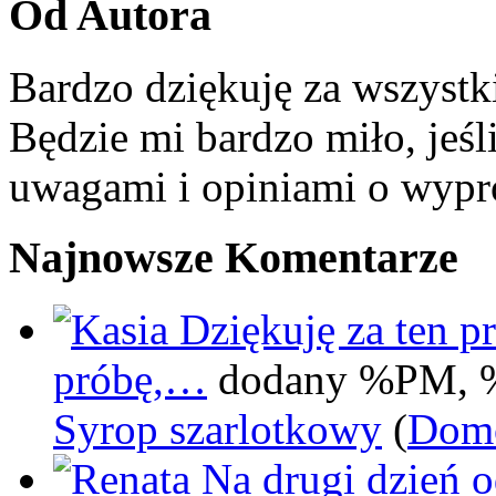
Od Autora
Bardzo dziękuję za wszystk
Będzie mi bardzo miło, jeśl
uwagami i opiniami o wypr
Najnowsze Komentarze
Dziękuję za ten pr
próbę,…
dodany %PM, 
Syrop szarlotkowy
(
Domo
Na drugi dzień 