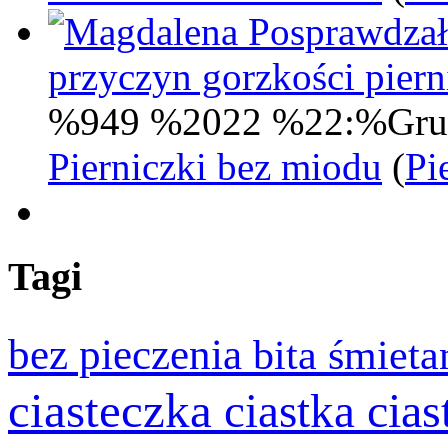
Posprawdzał
przyczyn gorzkości pie
%949 %2022 %22:%Gru
Pierniczki bez miodu
(
Pi
Tagi
bez pieczenia
bita śmiet
ciasteczka
cia
ciastka