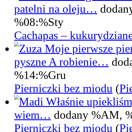
patelni na oleju…
dodan
%08:%Sty
Cachapas – kukurydziane
Moje pierwsze pier
pyszne A robienie…
dod
%14:%Gru
Pierniczki bez miodu
(
Pi
Właśnie upiekliśm
wiem…
dodany %AM, 
Pierniczki bez miodu
(
Pi