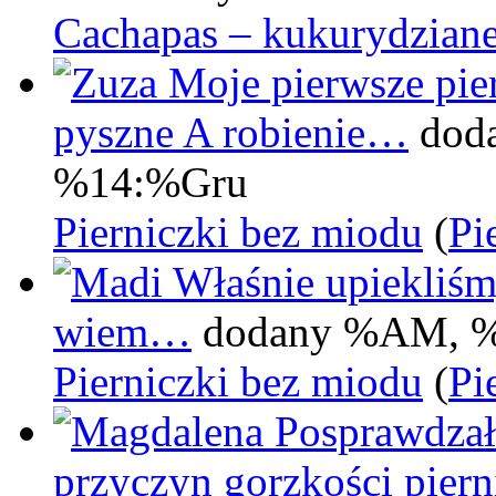
Cachapas – kukurydziane
Moje pierwsze pier
pyszne A robienie…
dod
%14:%Gru
Pierniczki bez miodu
(
Pi
Właśnie upiekliśm
wiem…
dodany %AM, 
Pierniczki bez miodu
(
Pi
Posprawdzał
przyczyn gorzkości pie