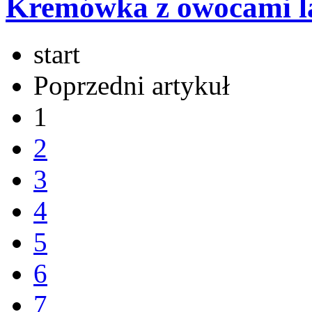
Kremówka z owocami lat
start
Poprzedni artykuł
1
2
3
4
5
6
7