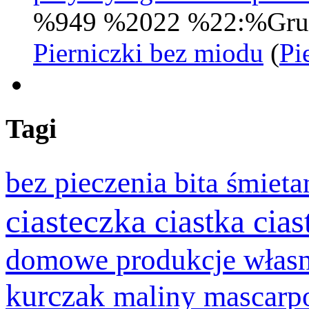
%949 %2022 %22:%Gru
Pierniczki bez miodu
(
Pi
Tagi
bez pieczenia
bita śmiet
ciasteczka
cia
ciastka
domowe produkcje włas
kurczak
maliny
mascarp