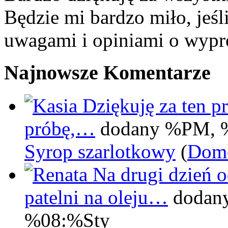
Będzie mi bardzo miło, jeśl
uwagami i opiniami o wypr
Najnowsze Komentarze
Dziękuję za ten pr
próbę,…
dodany %PM, 
Syrop szarlotkowy
(
Domo
Na drugi dzień 
patelni na oleju…
dodan
%08:%Sty