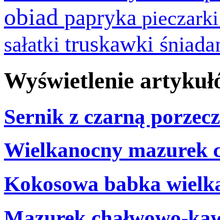
obiad
papryka
pieczark
truskawki
śniada
sałatki
Wyświetlenie artykułó
Sernik z czarną porzecz
Wielkanocny mazurek 
Kokosowa babka wielk
Mazurek chałwowo-ka