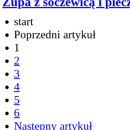
Zupa z soczewicą i pie
start
Poprzedni artykuł
1
2
3
4
5
6
Następny artykuł