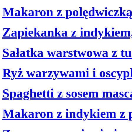
Makaron z polędwiczką
Zapiekanka z indykiem,
Sałatka warstwowa z t
Ryż warzywami i oscy
Spaghetti z sosem masc
Makaron z indykiem z 