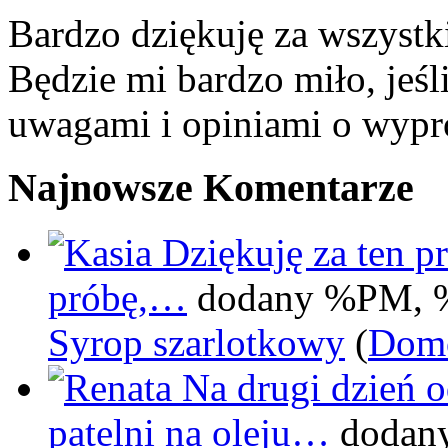
Bardzo dziękuję za wszystk
Będzie mi bardzo miło, jeśl
uwagami i opiniami o wypr
Najnowsze Komentarze
Dziękuję za ten pr
próbę,…
dodany %PM, 
Syrop szarlotkowy
(
Domo
Na drugi dzień 
patelni na oleju…
dodan