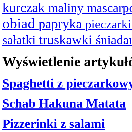
kurczak
maliny
mascarp
obiad
papryka
pieczark
truskawki
śniada
sałatki
Wyświetlenie artykułó
Spaghetti z pieczarko
Schab Hakuna Matata
Pizzerinki z salami