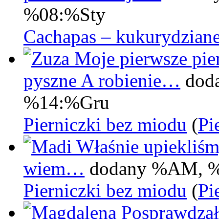
%08:%Sty
Cachapas – kukurydziane
Moje pierwsze pier
pyszne A robienie…
dod
%14:%Gru
Pierniczki bez miodu
(
Pi
Właśnie upiekliśm
wiem…
dodany %AM, 
Pierniczki bez miodu
(
Pi
Posprawdzał