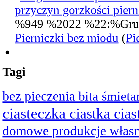
przyczyn gorzkości pie
%949 %2022 %22:%Gru
Pierniczki bez miodu
(
Pi
Tagi
bez pieczenia
bita śmiet
ciasteczka
cia
ciastka
domowe produkcje włas