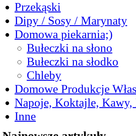
Przekąski
Dipy / Sosy / Marynaty
Domowa piekarnia;)
Bułeczki na słono
Bułeczki na słodko
Chleby
Domowe Produkcje Włas
Napoje, Koktajle, Kawy,
Inne
Najnowsze artykuły